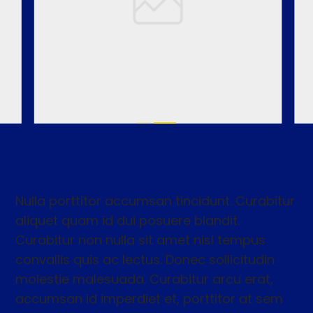
Nulla porttitor accumsan tincidunt. Curabitur
aliquet quam id dui posuere blandit.
Curabitur non nulla sit amet nisl tempus
convallis quis ac lectus. Donec sollicitudin
molestie malesuada. Curabitur arcu erat,
accumsan id imperdiet et, porttitor at sem