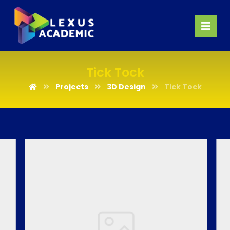
Tick Tock
Projects
3D Design
Tick Tock