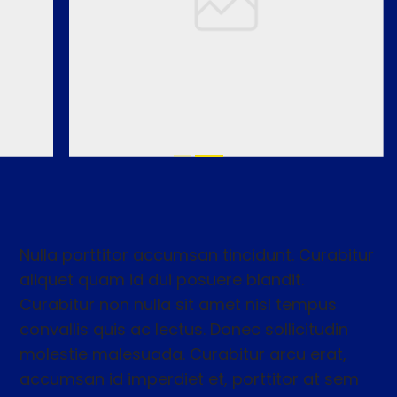
Nulla porttitor accumsan tincidunt. Curabitur
aliquet quam id dui posuere blandit.
Curabitur non nulla sit amet nisl tempus
convallis quis ac lectus. Donec sollicitudin
molestie malesuada. Curabitur arcu erat,
accumsan id imperdiet et, porttitor at sem