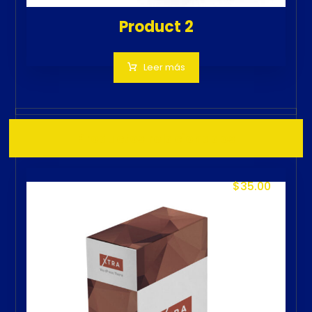
Product 2
Leer más
Productos relacionados
$
35.00