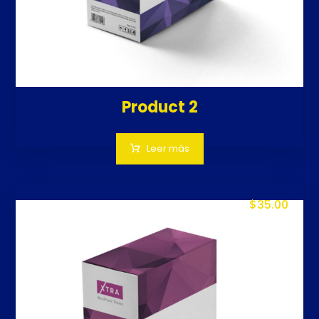
Product 2
Leer más
$
35.00